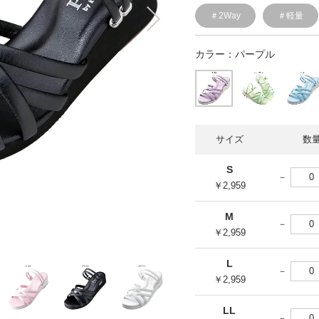
＃2Way
＃軽量
カラー：
パープル
サイズ
数
S
￥2,959
M
￥2,959
L
￥2,959
LL