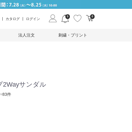
0
0
カタログ
ログイン
法人注文
刺繍・プリント
2Wayサンダル
♥
83件