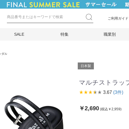
ご利用ガイド
SALE
特集
職業別
ンダル
日本製
マルチストラップ
star_rate
star_rate
star_rate
star_rate
star_rate
3.67
(3件)
￥2,690
(税込￥2,959)