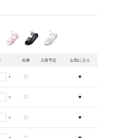
量
在庫
入荷予定
お気に入り
♥
〇
♥
〇
♥
〇
♥
〇