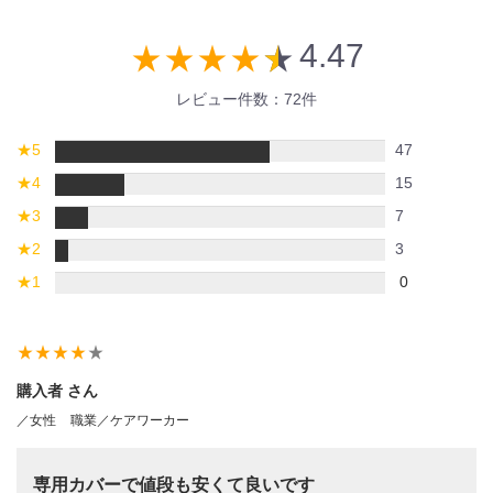
4.47
star_rate
star_rate
star_rate
star_rate
star_rate
レビュー件数：72件
★
5
47
★
4
15
★
3
7
★
2
3
★
1
0
star_rate
star_rate
star_rate
star_rate
star_rate
購入者 さん
／女性
職業／ケアワーカー
専用カバーで値段も安くて良いです