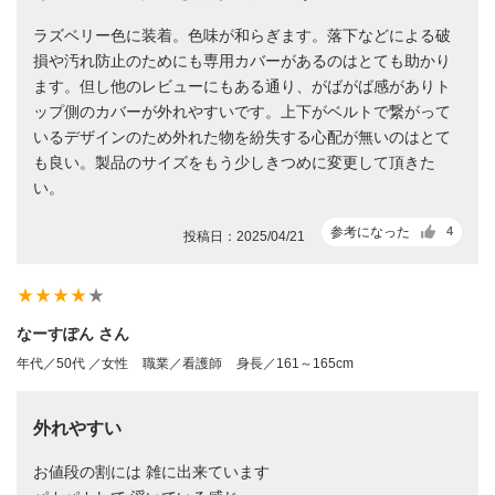
ラズベリー色に装着。色味が和らぎます。落下などによる破
損や汚れ防止のためにも専用カバーがあるのはとても助かり
ます。但し他のレビューにもある通り、がばがば感がありト
ップ側のカバーが外れやすいです。上下がベルトで繋がって
いるデザインのため外れた物を紛失する心配が無いのはとて
も良い。製品のサイズをもう少しきつめに変更して頂きた
い。
参考になった
4
投稿日：2025/04/21
star_rate
star_rate
star_rate
star_rate
star_rate
なーすぽん さん
年代／50代 ／女性
職業／看護師
身長／161～165cm
外れやすい
お値段の割には 雑に出来ています