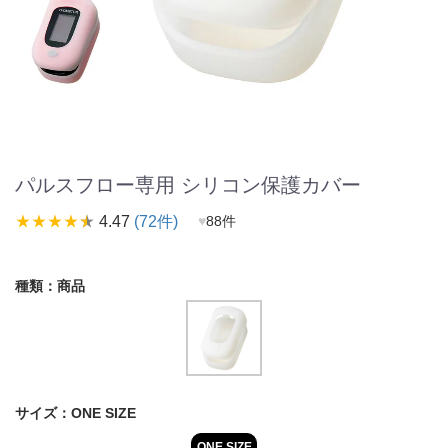
パルスフロー専用 シリコン保護カバー
star_rate
star_rate
star_rate
star_rate
star_rate
4.47
(72件)
♥
88件
種類：
商品
サイズ：
ONE SIZE
ONE SIZE