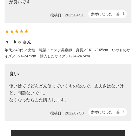
が良いです
参考になった
1
投稿日：2025/04/01
star_rate
star_rate
star_rate
star_rate
star_rate
ｎｉｋｏ さん
年代／40代 ／女性
職業／エステ美容師
身長／161～165cm
いつものサ
イズ／L/24-24.5cm
購入したサイズ／L/24-24.5cm
良い
使い捨てでどんどん使っていくものなので、丈夫さはないけ
ど、問題ないです。
なくなったらまた購入します。
参考になった
4
投稿日：2022/07/08