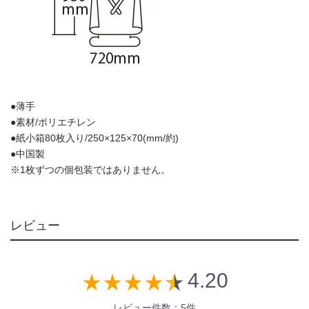
●薄手
●素材/ポリエチレン
●紙小箱80枚入り/250×125×70(mm/約)
●中国製
※1枚ずつの個包装ではありません。
レビュー
4.20
star_rate
star_rate
star_rate
star_rate
star_rate
レビュー件数：5件