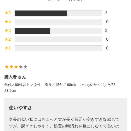
★
5
3
★
4
0
★
3
2
★
2
0
★
1
0
star_rate
star_rate
star_rate
star_rate
star_rate
購入者 さん
年代／60代以上 ／女性
身長／156～160cm
いつものサイズ／M/23-
23.5cm
使いやすさ
身長の低い私にはちょっと丈が長く首元が空きすぎな感じで
すが、脱ぎきしやすく、処置の時汚れを気にしなくて良いの