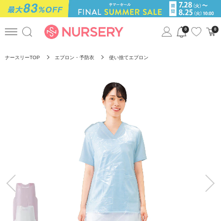
0
0
ナースリーTOP
エプロン・予防衣
使い捨てエプロン