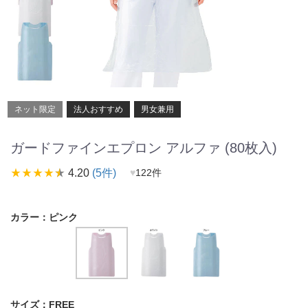
ネット限定
法人おすすめ
男女兼用
ガードファインエプロン アルファ (80枚入)
star_rate
star_rate
star_rate
star_rate
star_rate
4.20
(5件)
♥
122件
カラー：
ピンク
サイズ：
FREE