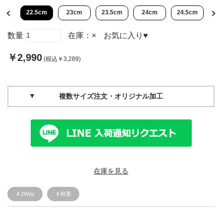
cm
22.5cm
23cm
23.5cm
24cm
24.5cm
2
数量
在庫：
×
お気に入り
♥
￥2,990
(税込￥3,289)
複数サイズ注文・オリジナル加工
在庫を見る
＃2Way
＃軽量