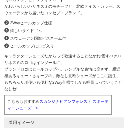
かわいらしいハリネズミのモチーフと、北欧テイストカラー。ス
ウェーデンから届いたコンセプトブランド。
2Wayヒールカップ仕様
嬉しいサイドゴム
スウェーデン国旗ピスネーム付
ヒールカップにロゴ入り
キャラクターシューズだからって敬遠することなかれ!愛すべきハ
リネズミのロゴはインソールに。
ブランドロゴはヒールカップへ。シンプルな表情は崩さず、親近
感あるキュートさキープの、敵なし北欧シューズがここに誕生。
もちろんサボ使いも便利な2Way仕様でしかも軽量…っていうこと
なしね!
こちらもおすすめ
スカンジナビアンフォレスト スポーテ
ィーシューズ >
着用イメージ