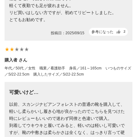
軽くて夜勤でも足が疲れません。
リピ買いはしない方ですが、初めてリピートしました。
とてもお勧めです。
参考になった
2
投稿日：2025/09/15
star_rate
star_rate
star_rate
star_rate
star_rate
購入者 さん
年代／50代 ／女性
職業／看護助手
身長／161～165cm
いつものサイズ
／S/22-22.5cm
購入したサイズ／S/22-22.5cm
可愛いけど…
以前、スカンジナビアンフォレストの普通の靴を購入して、
軽いし柔らかいし履き心地が良かったのでこちらを見つけた
時にレビューもいいので迷わず同僚と色違いで購入。
到着してウキウキと履いてみると、軽いのは軽いし可愛いで
すが、靴の中敷きは柔らかさは全くなく、はっきり言って硬