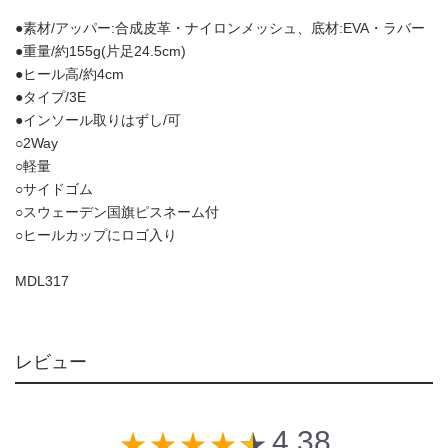
●素材/アッパー:合成皮革・ナイロンメッシュ、底材:EVA・ラバー
●重量/約155g(片足24.5cm)
●ヒール高/約4cm
●タイプ/3E
●インソール取りはずし/可
○2Way
○軽量
○サイドゴム
○スウェーデン国旗ピスネーム付
○ヒールカップにロゴ入り
MDL317
レビュー
4.38
star_rate
star_rate
star_rate
star_rate
star_rate