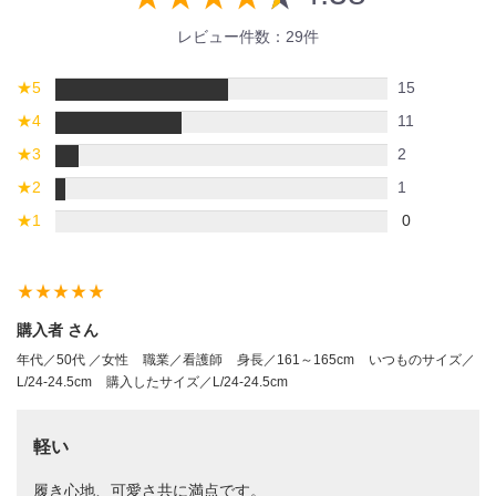
レビュー件数：29件
★
5
15
★
4
11
★
3
2
★
2
1
★
1
0
star_rate
star_rate
star_rate
star_rate
star_rate
購入者 さん
年代／50代 ／女性
職業／看護師
身長／161～165cm
いつものサイズ／
L/24-24.5cm
購入したサイズ／L/24-24.5cm
軽い
履き心地、可愛さ共に満点です。