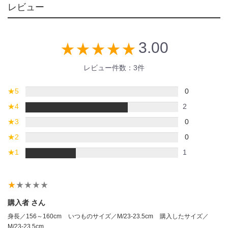
レビュー
3.00
star_rate
star_rate
star_rate
star_rate
star_rate
レビュー件数：3件
★
5
0
★
4
2
★
3
0
★
2
0
★
1
1
star_rate
star_rate
star_rate
star_rate
star_rate
購入者 さん
身長／156～160cm
いつものサイズ／M/23-23.5cm
購入したサイズ／
M/23-23.5cm