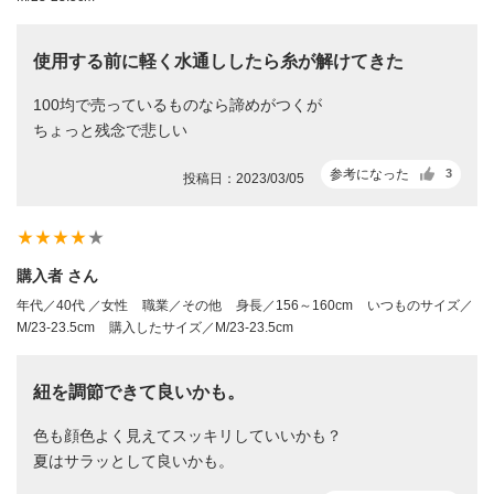
使用する前に軽く水通ししたら糸が解けてきた
100均で売っているものなら諦めがつくが
ちょっと残念で悲しい
参考になった
3
投稿日：2023/03/05
star_rate
star_rate
star_rate
star_rate
star_rate
購入者 さん
年代／40代 ／女性
職業／その他
身長／156～160cm
いつものサイズ／
M/23-23.5cm
購入したサイズ／M/23-23.5cm
紐を調節できて良いかも。
色も顔色よく見えてスッキリしていいかも？
夏はサラッとして良いかも。