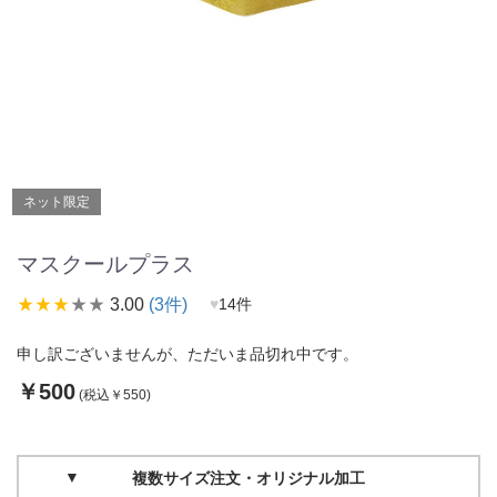
ネット限定
マスクールプラス
star_rate
star_rate
star_rate
star_rate
star_rate
3.00
(3件)
♥
14件
申し訳ございませんが、ただいま品切れ中です。
￥500
(税込￥550)
複数サイズ注文・オリジナル加工