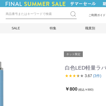
ご利用ガイド
SALE
特集
職業別
ネット限定
白色LED軽量ラバ
star_rate
star_rate
star_rate
star_rate
star_rate
3.67
(3件)
￥800
(税込￥880)