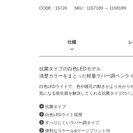
CODE：15720
SKU：
1157189 ～ 1158189
仕様
レ
抗菌タイプの白色LEDモデル
清楚カラーをまとった軽量ラバー調ペンラ
白色LEDライトで、色や瞳孔の動きがより分かり
気になる衛生面を解決してくれる抗菌タイプのペ
抗菌タイプ
白色LEDライト採用
すべりにくいラバー調タイプ
便利なスケール&ゲージプリント付