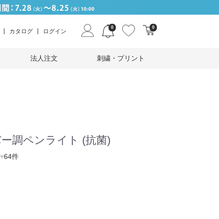
0
0
カタログ
ログイン
法人注文
刺繍・プリント
ー調ペンライト (抗菌)
♥
64件