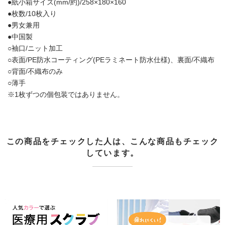
●紙小箱サイズ(mm/約)/258×180×160
●枚数/10枚入り
●男女兼用
●中国製
○袖口/ニット加工
○表面/PE防水コーティング(PEラミネート防水仕様)、裏面/不織布
○背面/不織布のみ
○薄手
※1枚ずつの個包装ではありません。
この商品をチェックした人は、こんな商品もチェック
しています。