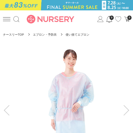
0
0
ナースリーTOP
エプロン・予防衣
使い捨てエプロン