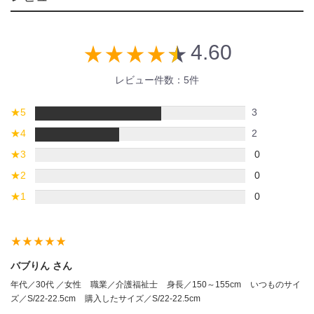
4.60
star_rate
star_rate
star_rate
star_rate
star_rate
レビュー件数：5件
★
5
3
★
4
2
★
3
0
★
2
0
★
1
0
star_rate
star_rate
star_rate
star_rate
star_rate
バブりん さん
年代／30代 ／女性
職業／介護福祉士
身長／150～155cm
いつものサイ
ズ／S/22-22.5cm
購入したサイズ／S/22-22.5cm