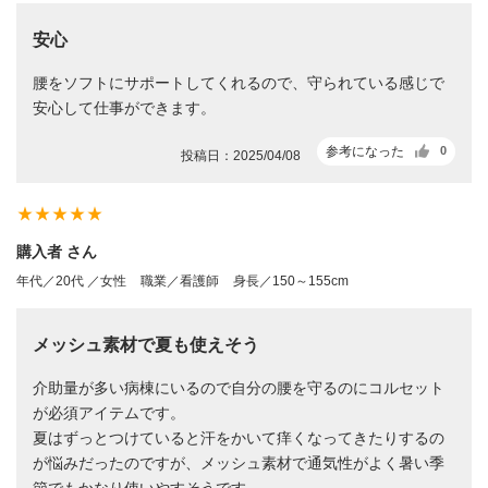
安心
腰をソフトにサポートしてくれるので、守られている感じで
安心して仕事ができます。
参考になった
0
投稿日：2025/04/08
star_rate
star_rate
star_rate
star_rate
star_rate
購入者 さん
年代／20代 ／女性
職業／看護師
身長／150～155cm
メッシュ素材で夏も使えそう
介助量が多い病棟にいるので自分の腰を守るのにコルセット
が必須アイテムです。
夏はずっとつけていると汗をかいて痒くなってきたりするの
が悩みだったのですが、メッシュ素材で通気性がよく暑い季
節でもかなり使いやすそうです。