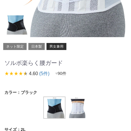
ネット限定
日本製
男女兼用
ソルボ楽らく腰ガード
star_rate
star_rate
star_rate
star_rate
star_rate
4.60
(5件)
♥
90件
カラー：
ブラック
サイズ：
2L