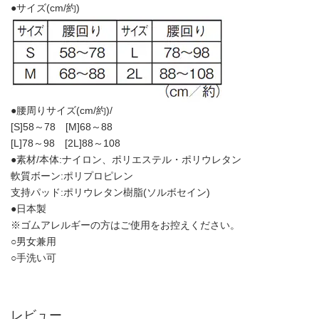
●サイズ(cm/約)
●腰周りサイズ(cm/約)/
[S]58～78 [M]68～88
[L]78～98 [2L]88～108
●素材/本体:ナイロン、ポリエステル・ポリウレタン
軟質ボーン:ポリプロピレン
支持パッド:ポリウレタン樹脂(ソルボセイン)
●日本製
※ゴムアレルギーの方はご使用をお控えください。
○男女兼用
○手洗い可
レビュー