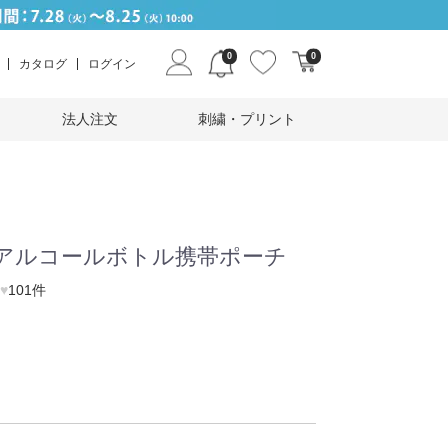
0
0
カタログ
ログイン
法人注文
刺繍・プリント
 アルコールボトル携帯ポーチ
♥
101件