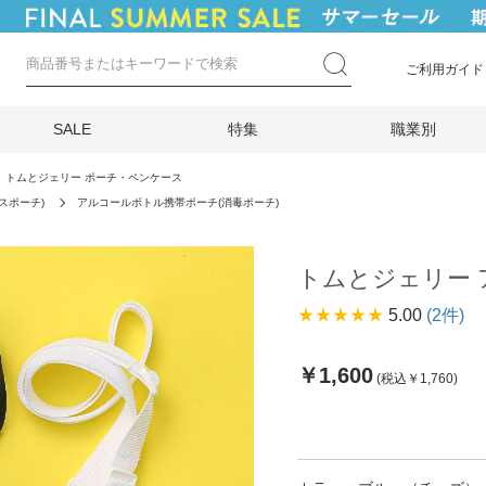
ご利用ガイド
SALE
特集
職業別
トムとジェリー ポーチ・ペンケース
スポーチ)
アルコールボトル携帯ポーチ(消毒ポーチ)
トムとジェリー
star_rate
star_rate
star_rate
star_rate
star_rate
5.00
(2件)
￥1,600
(税込￥1,760)