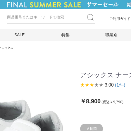
ご利用ガイド
SALE
特集
職業別
アシックス
アシックス ナース
star_rate
star_rate
star_rate
star_rate
star_rate
3.00
(1件)
￥8,900
(税込￥9,790)
＃抗菌