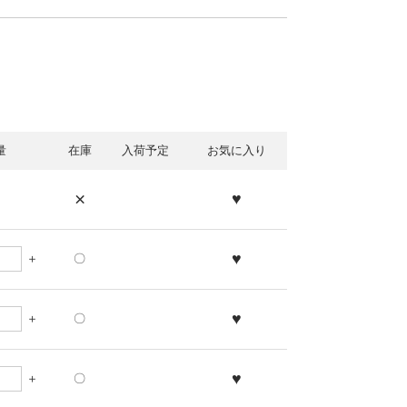
量
在庫
入荷予定
お気に入り
×
♥
♥
〇
♥
〇
♥
〇