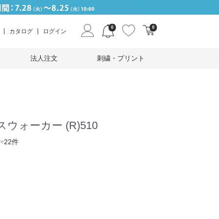
0
0
カタログ
ログイン
法人注文
刺繍・プリント
ウォーカー (R)510
♥
22件