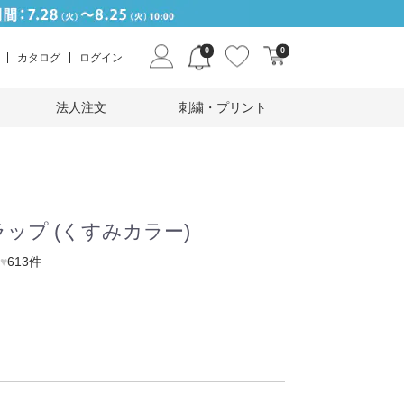
0
0
カタログ
ログイン
法人注文
刺繍・プリント
ップ (くすみカラー)
♥
613件