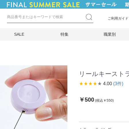
ご利用ガイド
SALE
特集
職業別
リールキーストラ
star_rate
star_rate
star_rate
star_rate
star_rate
4.00
(3件)
￥500
(税込￥550)