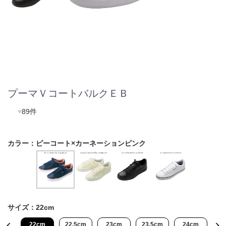
プーマＶコートバルクＥＢ
♥
89件
カラー：
ピーコート×カーネーションピンク
サイズ：
22cm
cm
22cm
22.5cm
23cm
23.5cm
24cm
24