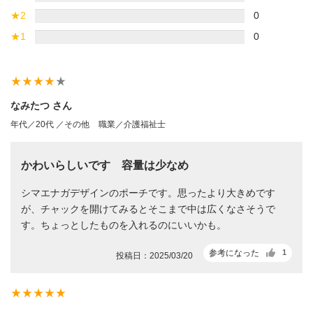
★
2
0
★
1
0
star_rate
star_rate
star_rate
star_rate
star_rate
なみたつ さん
年代／20代 ／その他
職業／介護福祉士
かわいらしいです 容量は少なめ
シマエナガデザインのポーチです。思ったより大きめです
が、チャックを開けてみるとそこまで中は広くなさそうで
す。ちょっとしたものを入れるのにいいかも。
参考になった
1
投稿日：2025/03/20
star_rate
star_rate
star_rate
star_rate
star_rate