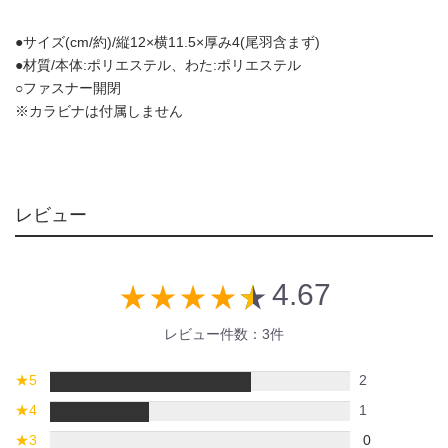
●サイズ(cm/約)/縦12×横11.5×厚み4(尾羽含まず)
●材質/本体:ポリエステル、わた:ポリエステル
○ファスナー開閉
※カラビナは付属しません
レビュー
4.67
star_rate
star_rate
star_rate
star_rate
star_rate
レビュー件数：3件
★
5
2
★
4
1
★
3
0