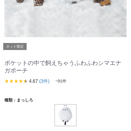
ネット限定
ポケットの中で飼えちゃうふわふわシマエナ
ガポーチ
star_rate
star_rate
star_rate
star_rate
star_rate
4.67
(3件)
♥
91件
種類：
まっしろ