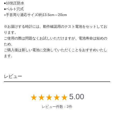
●10気圧防水
●ベルト穴式
○手首周り適応サイズ/約13.5cm～20cm
※お届けする時計には、動作確認用のテスト電池をセットしてお
ります。
ご使用の際は問題なくお試しいただけますが、電池寿命は短めの
ため、
ご購入後は新しい電池に交換していただくことをおすすめいたし
ます。
レビュー
5.00
star_rate
star_rate
star_rate
star_rate
star_rate
レビュー件数：2件