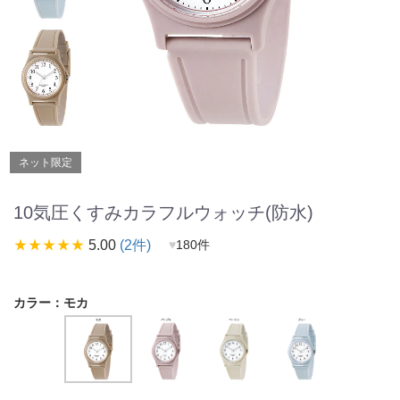
ネット限定
10気圧くすみカラフルウォッチ(防水)
star_rate
star_rate
star_rate
star_rate
star_rate
5.00
(2件)
♥
180件
カラー：
モカ