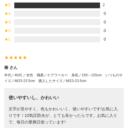
★
5
2
★
4
0
★
3
0
★
2
0
★
1
0
star_rate
star_rate
star_rate
star_rate
star_rate
椿 さん
年代／40代 ／女性
職業／ケアワーカー
身長／150～155cm
いつものサ
イズ／M/23-23.5cm
購入したサイズ／M/23-23.5cm
使いやすいし、かわいい
文字が見やすく、色もかわいいく、使いやすいです!お気に入
りです！10気圧防水が、とても良かったらです。お気に入り
で、毎日の業務日使っています!