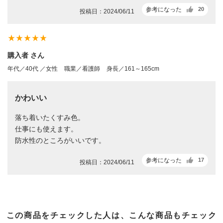
参考になった
20
投稿日：2024/06/11
star_rate
star_rate
star_rate
star_rate
star_rate
購入者 さん
年代／40代 ／女性
職業／看護師
身長／161～165cm
かわいい
落ち着いたくすみ色。
仕事にも使えます。
防水性のところがいいです。
参考になった
17
投稿日：2024/06/11
この商品をチェックした人は、こんな商品もチェック