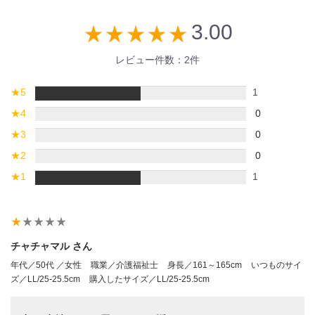
3.00
star_rate
star_rate
star_rate
star_rate
star_rate
レビュー件数：2件
★
5
1
★
4
0
★
3
0
★
2
0
★
1
1
star_rate
star_rate
star_rate
star_rate
star_rate
チャチャマル さん
年代／50代 ／女性
職業／介護福祉士
身長／161～165cm
いつものサイ
ズ／LL/25-25.5cm
購入したサイズ／LL/25-25.5cm