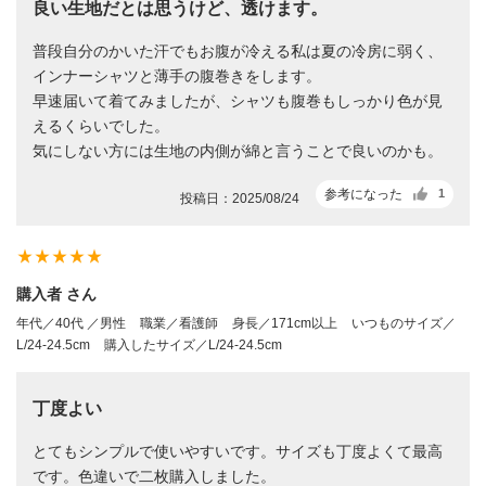
良い生地だとは思うけど、透けます。
普段自分のかいた汗でもお腹が冷える私は夏の冷房に弱く、
インナーシャツと薄手の腹巻きをします。
早速届いて着てみましたが、シャツも腹巻もしっかり色が見
えるくらいでした。
気にしない方には生地の内側が綿と言うことで良いのかも。
参考になった
1
投稿日：2025/08/24
star_rate
star_rate
star_rate
star_rate
star_rate
購入者 さん
年代／40代 ／男性
職業／看護師
身長／171cm以上
いつものサイズ／
L/24-24.5cm
購入したサイズ／L/24-24.5cm
丁度よい
とてもシンプルで使いやすいです。サイズも丁度よくて最高
です。色違いで二枚購入しました。