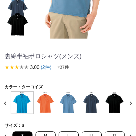
裏綿半袖ポロシャツ(メンズ)
star_rate
star_rate
star_rate
star_rate
star_rate
3.00
(2件)
♥
37件
カラー：
ターコイズ
サイズ：
S
L
S
M
L
LL
3L