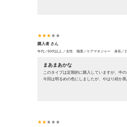
star_rate
star_rate
star_rate
star_rate
star_rate
購入者 さん
年代／60代以上 ／女性
職業／ケアマネジャー
身長／15
まあまあかな
このタイプは定期的に購入していますが、中の
今回は明るめの色にしましたが、やはり紺か黒
star_rate
star_rate
star_rate
star_rate
star_rate