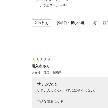
3(ウエストポーチ)
並べ替え
投稿日：
新しい順
／
古い順
評
star_rate
star_rate
star_rate
star_rate
star_rate
購入者 さん
／女性
職業／看護師
サテンかよ
サテンのような生地で場にそぐわない。
下品な印象になる