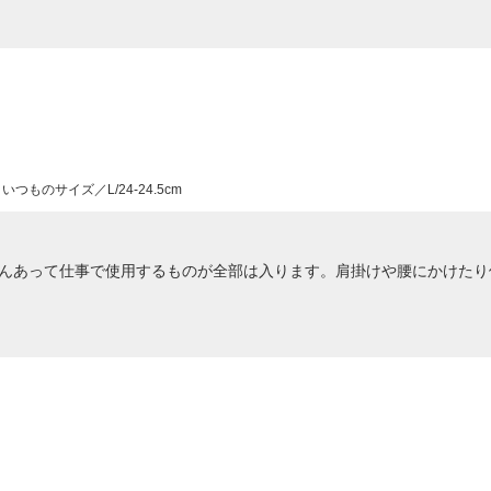
いつものサイズ／L/24-24.5cm
んあって仕事で使用するものが全部は入ります。肩掛けや腰にかけたり