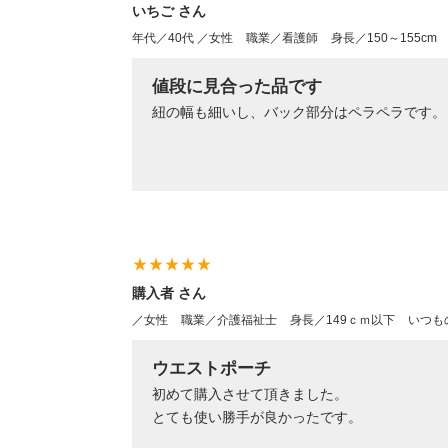
いちご さん
年代／40代 ／女性
職業／看護師
身長／150～155cm
値段に見合った品です
紐の幅も細いし、バック部分はペラペラです。
star_rate
star_rate
star_rate
star_rate
star_rate
購入者 さん
／女性
職業／介護福祉士
身長／149ｃｍ以下
いつもの
ウエストポーチ
初めて購入させて頂きました。
とても使い勝手が良かったです。