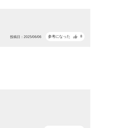
参考になった
8
投稿日：2025/06/06