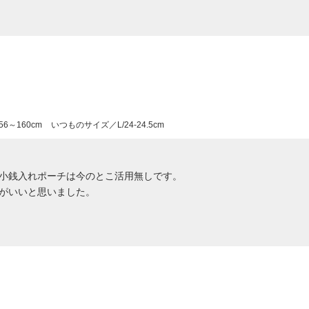
6～160cm
いつものサイズ／L/24-24.5cm
小銭入れポーチは今のとこ活用無しです。
がいいと思いました。