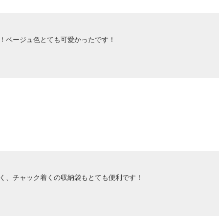
！ベージュ色とても可愛かったです！
く、チャック着くの収納袋もとても便利です！