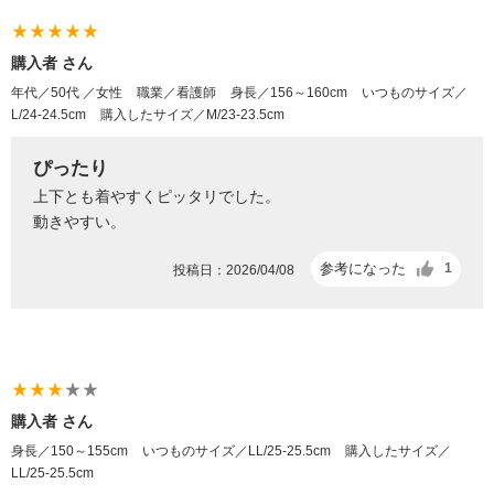
star_rate
star_rate
star_rate
star_rate
star_rate
購入者 さん
年代／50代 ／女性
職業／看護師
身長／156～160cm
いつものサイズ／
L/24-24.5cm
購入したサイズ／M/23-23.5cm
ぴったり
上下とも着やすくピッタリでした。
動きやすい。
参考になった
1
投稿日：2026/04/08
star_rate
star_rate
star_rate
star_rate
star_rate
購入者 さん
身長／150～155cm
いつものサイズ／LL/25-25.5cm
購入したサイズ／
LL/25-25.5cm