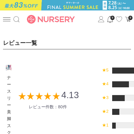
0
0
レビュー一覧
★5
ナ
★4
ー
ス
4.13
star_rate
star_rate
star_rate
star_rate
star_rate
★3
リ
ー
レビュー件数：80件
★2
美
脚
★1
ス
ク