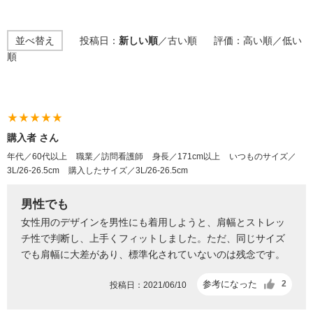
並べ替え
投稿日：
新しい順
／
古い順
評価：
高い順
／
低い
順
star_rate
star_rate
star_rate
star_rate
star_rate
購入者 さん
年代／60代以上
職業／訪問看護師
身長／171cm以上
いつものサイズ／
3L/26-26.5cm
購入したサイズ／3L/26-26.5cm
男性でも
女性用のデザインを男性にも着用しようと、肩幅とストレッ
チ性で判断し、上手くフィットしました。ただ、同じサイズ
でも肩幅に大差があり、標準化されていないのは残念です。
参考になった
2
投稿日：2021/06/10