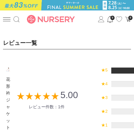
0
0
レビュー一覧
★5
花
★4
形
5.00
衿
star_rate
star_rate
star_rate
star_rate
star_rate
★3
ジ
ャ
レビュー件数：1件
★2
ケ
ッ
★1
ト