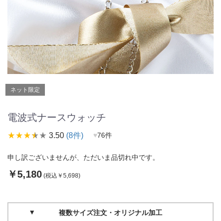
ネット限定
電波式ナースウォッチ
star_rate
star_rate
star_rate
star_rate
star_rate
3.50
(8件)
♥
76件
申し訳ございませんが、ただいま品切れ中です。
￥5,180
(税込￥5,698)
複数サイズ注文・オリジナル加工