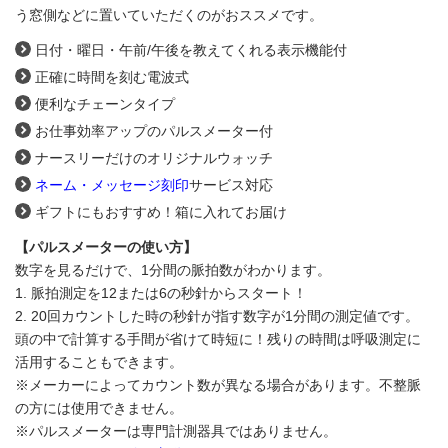
う窓側などに置いていただくのがおススメです。
日付・曜日・午前/午後を教えてくれる表示機能付
正確に時間を刻む電波式
便利なチェーンタイプ
お仕事効率アップのパルスメーター付
ナースリーだけのオリジナルウォッチ
ネーム・メッセージ刻印
サービス対応
ギフトにもおすすめ！箱に入れてお届け
【パルスメーターの使い方】
数字を見るだけで、1分間の脈拍数がわかります。
1. 脈拍測定を12または6の秒針からスタート！
2. 20回カウントした時の秒針が指す数字が1分間の測定値です。
頭の中で計算する手間が省けて時短に！残りの時間は呼吸測定に
活用することもできます。
※メーカーによってカウント数が異なる場合があります。不整脈
の方には使用できません。
※パルスメーターは専門計測器具ではありません。