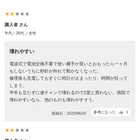
star_rate
star_rate
star_rate
star_rate
star_rate
購入者 さん
年代／30代 ／女性
壊れやすい
電波式で電池交換不要で使い勝手が良いとおもったら一ヶ月
もしないうちに秒針が外れて動かなくなった。
修理後も充電してもすぐに時計が止まったり、時間が狂って
しまう。
半年も立たずに連チャンで壊れるので2度と買わない。病院で
壊れやすいなら、他のものも壊れやすそう。
参考になった
1
投稿日：2025/06/20
star_rate
star_rate
star_rate
star_rate
star_rate