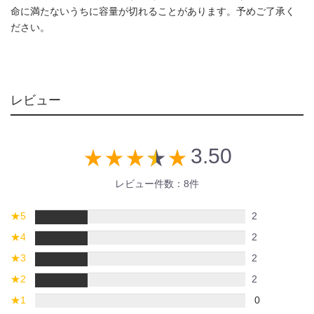
命に満たないうちに容量が切れることがあります。予めご了承く
ださい。
レビュー
3.50
star_rate
star_rate
star_rate
star_rate
star_rate
レビュー件数：8件
★
5
2
★
4
2
★
3
2
★
2
2
★
1
0