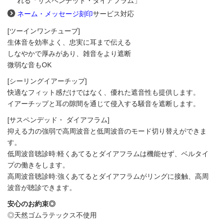
れる「サスペンデッド・ダイアフラム」
ネーム・メッセージ刻印
サービス対応
[ツーインワンチューブ]
生体音を効率よく、忠実に耳まで伝える
しなやかで厚みがあり、雑音をより遮断
微弱な音もOK
[シーリングイアーチップ]
快適なフィット感だけではなく、優れた遮音性も提供します。
イアーチップと耳の隙間を通じて侵入する騒音を遮断します。
[サスペンデッド・ ダイアフラム]
抑える力の強弱で高周波音と低周波音のモード切り替えができま
す。
低周波音聴診時:軽くあてるとダイアフラムは機能せず、ベルタイ
プの働きをします。
高周波音聴診時:強くあてるとダイアフラムがリングに接触、高周
波音が聴診できます。
安心のお約束◎
◎天然ゴムラテックス不使用