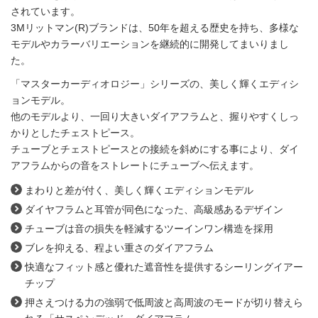
されています。
3Mリットマン(R)ブランドは、50年を超える歴史を持ち、多様な
モデルやカラーバリエーションを継続的に開発してまいりまし
た。
「マスターカーディオロジー」シリーズの、美しく輝くエディシ
ョンモデル。
他のモデルより、一回り大きいダイアフラムと、握りやすくしっ
かりとしたチェストピース。
チューブとチェストピースとの接続を斜めにする事により、ダイ
アフラムからの音をストレートにチューブへ伝えます。
まわりと差が付く、美しく輝くエディションモデル
ダイヤフラムと耳管が同色になった、高級感あるデザイン
チューブは音の損失を軽減するツーインワン構造を採用
ブレを抑える、程よい重さのダイアフラム
快適なフィット感と優れた遮音性を提供するシーリングイアー
チップ
押さえつける力の強弱で低周波と高周波のモードが切り替えら