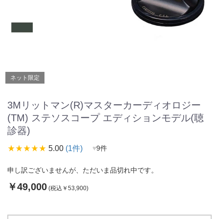
ネット限定
3Mリットマン(R)マスターカーディオロジー
(TM) ステソスコープ エディションモデル(聴
診器)
star_rate
star_rate
star_rate
star_rate
star_rate
5.00
(1件)
♥
9件
申し訳ございませんが、ただいま品切れ中です。
￥49,000
(税込￥53,900)