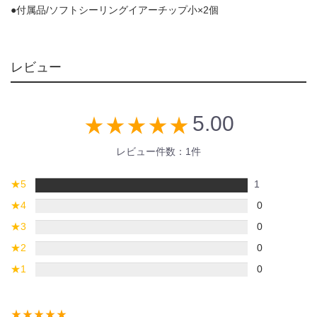
●付属品/ソフトシーリングイアーチップ小×2個
レビュー
5.00
star_rate
star_rate
star_rate
star_rate
star_rate
レビュー件数：1件
★
5
1
★
4
0
★
3
0
★
2
0
★
1
0
star_rate
star_rate
star_rate
star_rate
star_rate