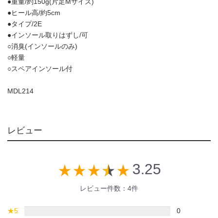
●重量/約150g(片足Mサイズ)
●ヒール高/約5cm
●タイプ/2E
●インソール取りはずし/可
○消臭(インソールのみ)
○軽量
○スペアインソール付
MDL214
レビュー
3.25
star_rate
star_rate
star_rate
star_rate
star_rate
レビュー件数：4件
★
5
0