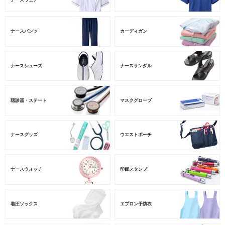
ナースパンツ
カーディガン
ナースシューズ
ナースサンダル
聴診器・ステート
マスクグローブ
ナースグッズ
ウエストポーチ
ナースウォッチ
印鑑スタンプ
着圧ソックス
エプロン予防衣