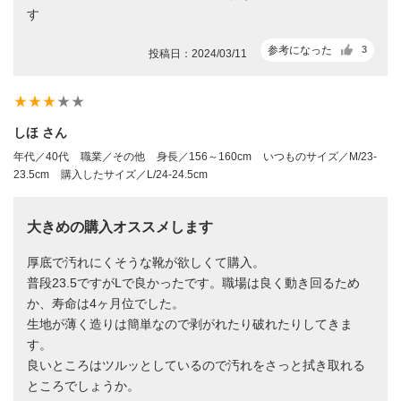
す
参考になった
3
投稿日：2024/03/11
star_rate
star_rate
star_rate
star_rate
star_rate
しほ さん
年代／40代
職業／その他
身長／156～160cm
いつものサイズ／M/23-
23.5cm
購入したサイズ／L/24-24.5cm
大きめの購入オススメします
厚底で汚れにくそうな靴が欲しくて購入。
普段23.5ですがLで良かったです。職場は良く動き回るため
か、寿命は4ヶ月位でした。
生地が薄く造りは簡単なので剥がれたり破れたりしてきま
す。
良いところはツルッとしているので汚れをさっと拭き取れる
ところでしょうか。