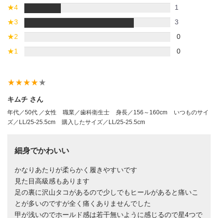
★
4
1
★
3
3
★
2
0
★
1
0
star_rate
star_rate
star_rate
star_rate
star_rate
キムチ さん
年代／50代 ／女性
職業／歯科衛生士
身長／156～160cm
いつものサイ
ズ／LL/25-25.5cm
購入したサイズ／LL/25-25.5cm
細身でかわいい
かなりあたりが柔らかく履きやすいです
見た目高級感もあります
足の裏に沢山タコがあるので少しでもヒールがあると痛いこ
とが多いのですが全く痛くありませんでした
甲が浅いのでホールド感は若干無いように感じるので星4つで