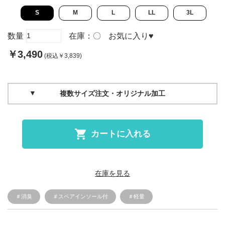
S
M
L
LL
3L
数量
在庫：
〇
お気に入り
♥
￥3,490
(税込￥3,839)
複数サイズ注文・オリジナル加工
カートに入れる
在庫を見る
＃消臭
＃スペアインソール付
＃軽量