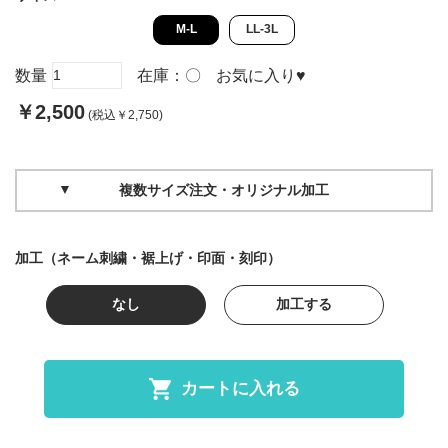
M-L
LL-3L
数量
在庫：
〇
お気に入り
♥
￥2,500
(税込￥2,750)
複数サイズ注文・オリジナル加工
加工（ネーム刺繍・裾上げ・印面・刻印）
なし
加工する
カートに入れる