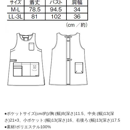
●ポケットサイズ(cm/約)/胸:(幅)8(深さ)11.5、中央:(幅)13(深
さ)21×3、小ポケット:(幅)13(深さ)16、右後ろ:(幅)13(深さ)17.5
●素材/ポリエステル100%