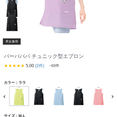
男女兼用
バーバパパ チュニック型エプロン
star_rate
star_rate
star_rate
star_rate
star_rate
5.00
(2件)
♥
60件
カラー：
ララ
サイズ：
M-L