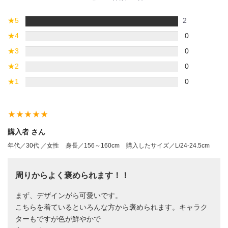
★
5
2
★
4
0
★
3
0
★
2
0
★
1
0
star_rate
star_rate
star_rate
star_rate
star_rate
購入者 さん
年代／30代 ／女性
身長／156～160cm
購入したサイズ／L/24-24.5cm
周りからよく褒められます！！
まず、デザインがら可愛いです。
こちらを着ているといろんな方から褒められます。キャラク
ターもですが色が鮮やかで