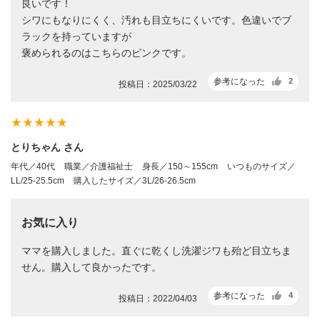
良いです！
シワにもなりにくく、汚れも目立ちにくいです。色違いでブ
ラックを持っていますが
褒められるのはこちらのピンクです。
参考になった
2
投稿日：2025/03/22
star_rate
star_rate
star_rate
star_rate
star_rate
とりちゃん さん
年代／40代
職業／介護福祉士
身長／150～155cm
いつものサイズ／
LL/25-25.5cm
購入したサイズ／3L/26-26.5cm
お気に入り
ママを購入しました。直ぐに乾くし洗濯ジワも殆ど目立ちま
せん。購入して良かったです。
参考になった
4
投稿日：2022/04/03