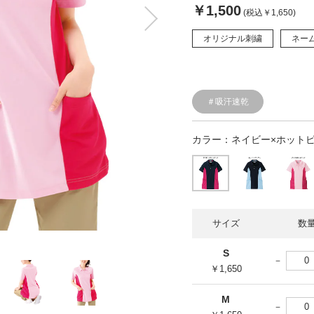
￥1,500
(税込￥1,650)
オリジナル刺繍
ネー
＃吸汗速乾
カラー：
ネイビー×ホット
サイズ
数
S
￥1,650
M