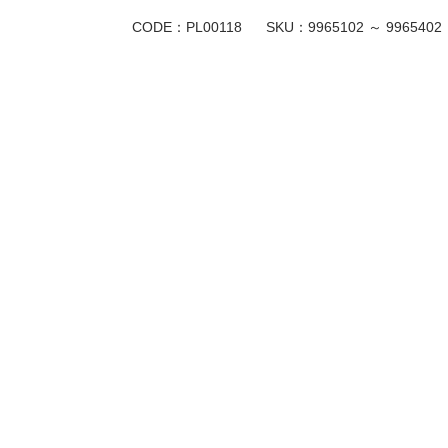
CODE：PL00118
SKU：
9965102 ～ 9965402