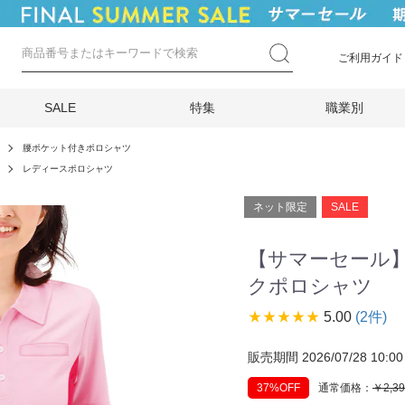
ご利用ガイド
SALE
特集
職業別
腰ポケット付きポロシャツ
レディースポロシャツ
ネット限定
SALE
【サマーセール
クポロシャツ
star_rate
star_rate
star_rate
star_rate
star_rate
5.00
(2件)
販売期間 2026/07/28 10:00 
37%OFF
通常価格：
￥2,3