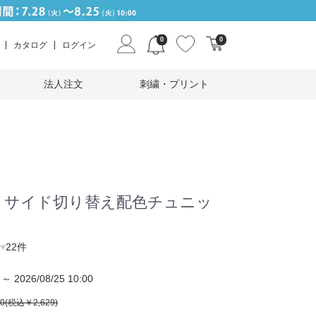
0
0
カタログ
ログイン
法人注文
刺繍・プリント
】サイド切り替え配色チュニッ
♥
22件
～ 2026/08/25 10:00
90(税込￥2,629)