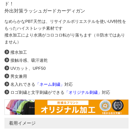
ド！
外出対策ラッシュガードカーディガン
なめらかなPBT天竺は、リサイクルポリエステルを使いUV特性を
もったハイストレッチ素材です
撥水加工により水滴がコロコロ転がり落ちます（※防水ではあり
ません）
撥水加工
接触冷感、吸汗速乾
UVカット、UPF50
男女兼用
名入れできる
「ネーム刺繍」
対応
ロゴ刺繍と文字刺繍ができる
「オリジナル刺繍」
対応
着用イメージ