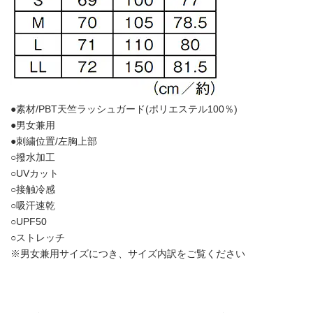
●素材/PBT天竺ラッシュガード(ポリエステル100％)
●男女兼用
●刺繍位置/左胸上部
○撥水加工
○UVカット
○接触冷感
○吸汗速乾
○UPF50
○ストレッチ
※男女兼用サイズにつき、サイズ内訳をご覧ください