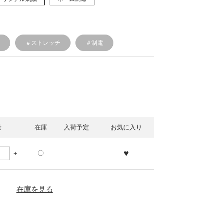
透
＃ストレッチ
＃制電
量
在庫
入荷予定
お気に入り
♥
〇
在庫を見る