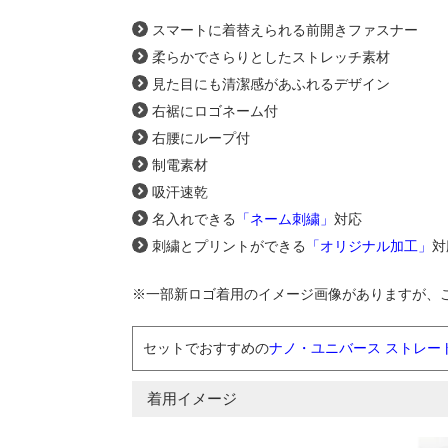
スマートに着替えられる前開きファスナー
柔らかでさらりとしたストレッチ素材
見た目にも清潔感があふれるデザイン
右裾にロゴネーム付
右腰にループ付
制電素材
吸汗速乾
名入れできる
「ネーム刺繍」
対応
刺繍とプリントができる
「オリジナル加工」
対
※一部新ロゴ着用のイメージ画像がありますが、
セットでおすすめの
ナノ・ユニバース ストレートパ
着用イメージ