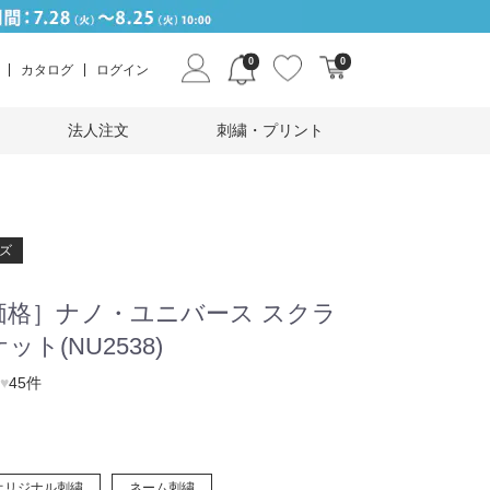
0
0
カタログ
ログイン
法人注文
刺繍・プリント
ズ
価格］ナノ・ユニバース スクラ
ト(NU2538)
♥
45件
オリジナル刺繍
ネーム刺繍