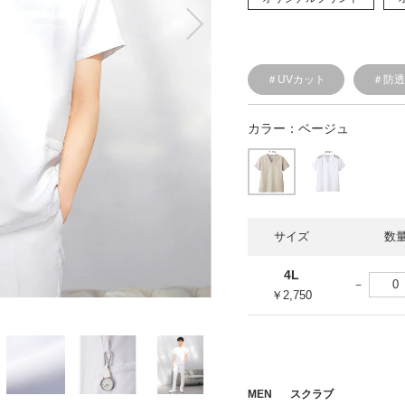
＃UVカット
＃防
カラー：
ベージュ
サイズ
数
4L
￥2,750
MEN
スクラブ