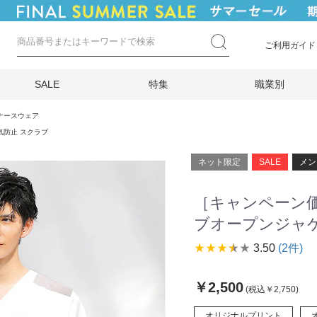
ご利用ガイド
SALE
特集
職業別
ナースウェア
気防止 スクラブ
ネット限定
SALE
メン
［キャンペーン
ブオープンジャケッ
star_rate
star_rate
star_rate
star_rate
star_rate
3.50
(2件)
￥2,500
(税込￥2,750)
オリジナルプリント