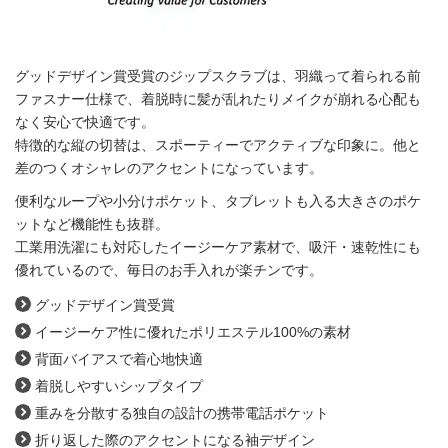
グッドデザイン賞受賞のジップスクラブは、羽織って着られる前
ファスナー仕様で、着脱時に髪が乱れたりメイクが崩れる心配も
なく安心で快適です。
特徴的な縦の切替は、スポーティーでアクティブな印象に。他と
差のつくオシャレのアクセントになっています。
便利なループや小分けポケット、タブレットも入る大きさのポケ
ットなど機能性も抜群。
工業用洗濯にも対応したイージーケア素材で、吸汗・速乾性にも
優れているので、毎日のお手入れが楽チンです。
グッドデザイン賞受賞
イージーケア性に優れたポリエステル100%の素材
背面バイアスで着心地快適
着脱しやすいシップタイプ
重みを分散する独自の設計の携帯電話ポケット
折り返した際のアクセントになる袖デザイン