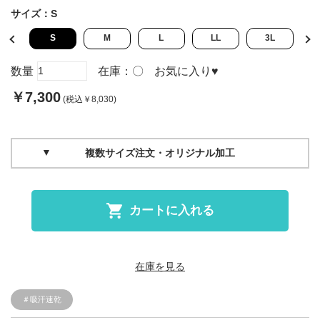
サイズ：
S
L
S
M
L
LL
3L
数量
在庫：
〇
お気に入り
♥
￥7,300
(税込￥8,030)
複数サイズ注文・オリジナル加工
カートに入れる
在庫を見る
＃吸汗速乾