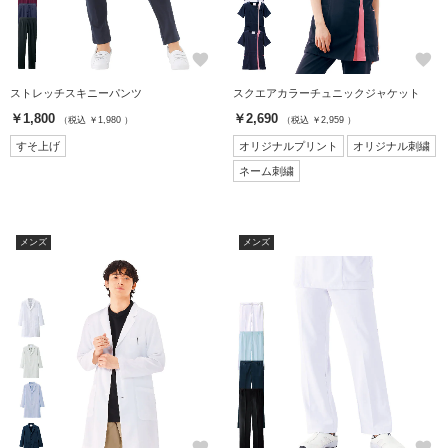
favorite
favorite
ストレッチスキニーパンツ
スクエアカラーチュニックジャケット
￥1,800
￥2,690
（税込 ￥1,980 ）
（税込 ￥2,959 ）
すそ上げ
オリジナルプリント
オリジナル刺繍
ネーム刺繍
メンズ
メンズ
favorite
favorite