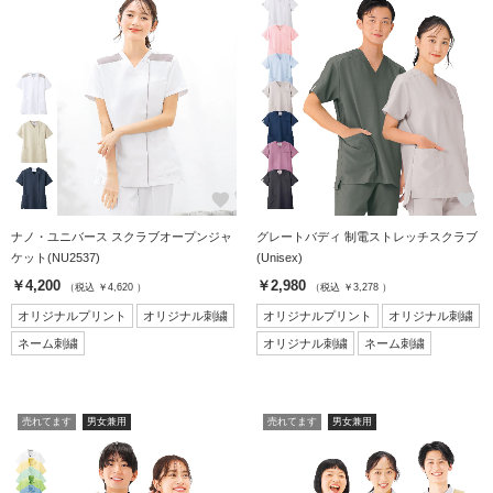
favorite
favorite
ナノ・ユニバース スクラブオープンジャ
グレートバディ 制電ストレッチスクラブ
ケット(NU2537)
(Unisex)
￥4,200
￥2,980
（税込 ￥4,620 ）
（税込 ￥3,278 ）
オリジナルプリント
オリジナル刺繍
オリジナルプリント
オリジナル刺繍
ネーム刺繍
オリジナル刺繍
ネーム刺繍
売れてます
男女兼用
売れてます
男女兼用