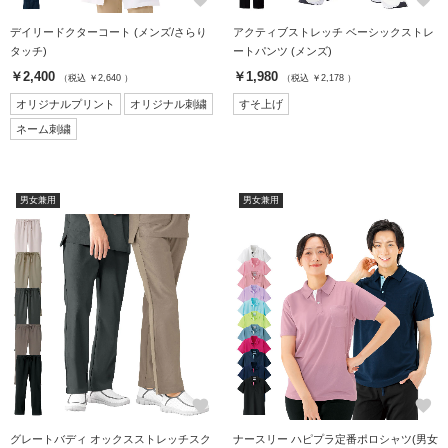
デイリードクターコート (メンズ/さらり
アクティブストレッチ ベーシックストレ
タッチ)
ートパンツ (メンズ)
￥2,400
￥1,980
（税込 ￥2,640 ）
（税込 ￥2,178 ）
オリジナルプリント
オリジナル刺繍
すそ上げ
ネーム刺繍
男女兼用
男女兼用
favorite
favorite
グレートバディ オックスストレッチスク
ナースリー ハピプラ定番ポロシャツ(男女