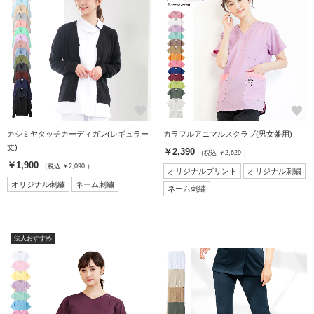
favorite
favorite
カシミヤタッチカーディガン(レギュラー
カラフルアニマルスクラブ(男女兼用)
丈)
￥2,390
（税込 ￥2,629 ）
￥1,900
（税込 ￥2,090 ）
オリジナルプリント
オリジナル刺繍
オリジナル刺繍
ネーム刺繍
ネーム刺繍
法人おすすめ