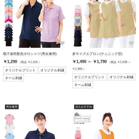
favorite
favorite
吸汗速乾配色ポロシャツ(男女兼用)
多サイズエプロン(チュニック型)
￥1,290
￥1,490 ～ ￥1,790
（税込 ￥1,419 ）
（税込 ￥1,639 ～
￥1,969 ）
オリジナルプリント
オリジナル刺繍
オリジナルプリント
オリジナル刺繍
ネーム刺繍
ネーム刺繍
男女兼用
法人おすすめ