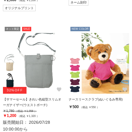
（税込 ￥2,200 ）
ネーム刻印
オリジナルプリント
ネット限定
SALE
NEW COLOR
favorite
favorite
32%OFF
【サマーセール】きれい色縦型スリムオ
ナースリースクラブ(ぬいぐるみ専用)
ーガナイザー(ウエストポーチ)
￥500
（税込 ￥550 ）
￥1,780
（税込 ￥1,958 ）
￥1,200
（税込 ￥1,320 ）
販売開始日： 2026/07/28
10:00:00から