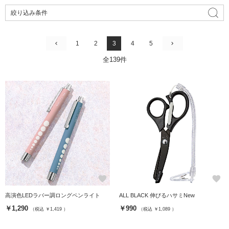
絞り込み条件
1
2
3
4
5
全139件
favorite
favorite
高演色LEDラバー調ロングペンライト
ALL BLACK 伸びるハサミNew
￥1,290
￥990
（税込 ￥1,419 ）
（税込 ￥1,089 ）