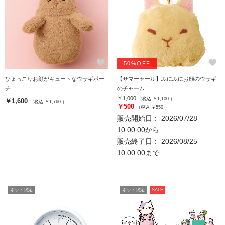
favorite
favorite
50%OFF
ひょっこりお顔がキュートなウサギポー
【サマーセール】ふにふにお顔のウサギ
チ
のチャーム
￥1,000
（税込 ￥1,100 ）
￥1,600
（税込 ￥1,760 ）
￥500
（税込 ￥550 ）
販売開始日： 2026/07/28
10:00:00から
販売終了日： 2026/08/25
10:00:00まで
ネット限定
ネット限定
SALE