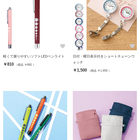
favorite
favorite
軽くて握りやすいソフトLEDペンライト
日付・曜日表示付きショートチェーンウ
ォッチ
￥810
（税込 ￥891 ）
￥1,500
（税込 ￥1,650 ）