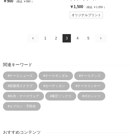
￥900
（税込 ￥990 ）
￥1,500
（税込 ￥1,650 ）
オリジナルプリント
1
2
3
4
5
関連キーワード
#ナースシューズ
#ナースサンダル
#ナースグッズ
#医療用スクラブ
#カーディガン
#ナースインナー
#白衣・ナースウェア
#着圧ソックス
#ポロシャツ
#エプロン・予防衣
おすすめコンテンツ