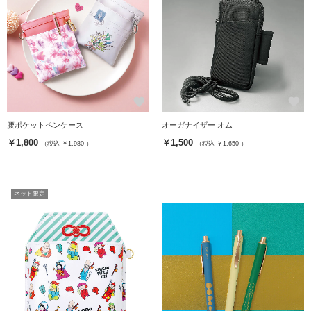
favorite
favorite
腰ポケットペンケース
オーガナイザー オム
￥1,800
￥1,500
（税込 ￥1,980 ）
（税込 ￥1,650 ）
ネット限定