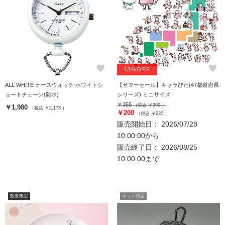
favorite
favorite
43%OFF
ALL WHITE ナースウォッチ ホワイトシ
【サマーセール】キャラぴた(47都道府県
ョートチェーン(防水)
シリーズ) ミニサイズ
￥355
（税込 ￥390 ）
￥1,980
（税込 ￥2,178 ）
￥200
（税込 ￥220 ）
販売開始日： 2026/07/28
10:00:00から
販売終了日： 2026/08/25
10:00:00まで
数量限定
ネット限定