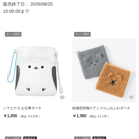
販売終了日： 2026/08/25
10:00:00まで
ネット限定
ネット限定
favorite
favorite
シマエナガ お仕事ポーチ
絶滅危惧種のアニマルふわふわポーチ
￥1,890
￥1,980
（税込 ￥2,079 ）
（税込 ￥2,178 ）
ネット限定
数量限定
ネット限定
数量限定