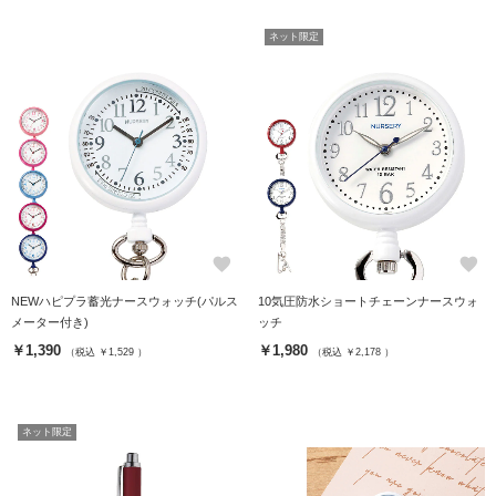
ネット限定
favorite
favorite
NEWハピプラ蓄光ナースウォッチ(パルス
10気圧防水ショートチェーンナースウォ
メーター付き)
ッチ
￥1,390
￥1,980
（税込 ￥1,529 ）
（税込 ￥2,178 ）
ネット限定