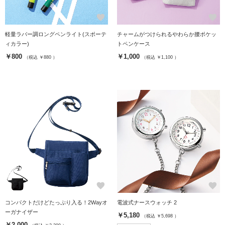
favorite
favorite
軽量ラバー調ロングペンライト(スポーテ
チャームがつけられるやわらか腰ポケッ
ィカラー)
トペンケース
￥800
￥1,000
（税込 ￥880 ）
（税込 ￥1,100 ）
favorite
favorite
コンパクトだけどたっぷり入る！2Wayオ
電波式ナースウォッチ 2
ーガナイザー
￥5,180
（税込 ￥5,698 ）
￥2,000