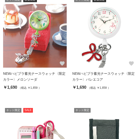
favorite
favorite
NEWハピプラ蓄光ナースウォッチ〈限定
NEWハピプラ蓄光ナースウォッチ〈限定
カラー〉メロンソーダ
カラー〉バレエコア
￥1,690
￥1,690
（税込 ￥1,859 ）
（税込 ￥1,859 ）
ネット限定
SALE
ネット限定