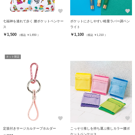
favorite
favorite
七福神を連れて歩く 腰ポケットペンケー
ポケットにさしやすい軽量ラバー調ペン
ス
ライト
￥1,500
￥1,100
（税込 ￥1,650 ）
（税込 ￥1,210 ）
ネット限定
favorite
favorite
定規付きサージカルテープホルダー
こっそり推しを持ち運ぶ推しカラー腰ポ
ケットペンケース