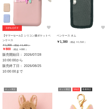
favorite
favorite
38%OFF
【サマーセール】シリコン腰ポケットペ
ペンケース オム
ンケース
￥1,380
（税込 ￥1,518 ）
￥1,300
（税込 ￥1,430 ）
￥800
（税込 ￥880 ）
販売開始日： 2026/07/28
10:00:00から
販売終了日： 2026/08/25
10:00:00まで
ネット限定
ネット限定
SALE
数量限定