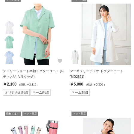
favorite
favorite
デイリーショート半袖ドクターコート (レ
マーキュリーデュオ ドクターコート
ディス/さらりタッチ)
(MD2521)
￥2,100
￥5,000
（税込 ￥2,310 ）
（税込 ￥5,500 ）
オリジナル刺繍
ネーム刺繍
ネーム刺繍
売れてます
ネット限定
ネット限定