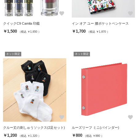
favorite
favorite
クイックC9 Camila 印鑑
イン オア ユー 腰ポケットペンケース
￥1,500
￥1,700
（税込 ￥1,650 ）
（税込 ￥1,870 ）
ネット限定
ネット限定
favorite
favorite
クルー丈の刺しゅうソックス(2足セット)
ルーズリーフ ミニ(バインダー)
￥1,200
￥800
（税込 ￥1,320 ）
（税込 ￥880 ）