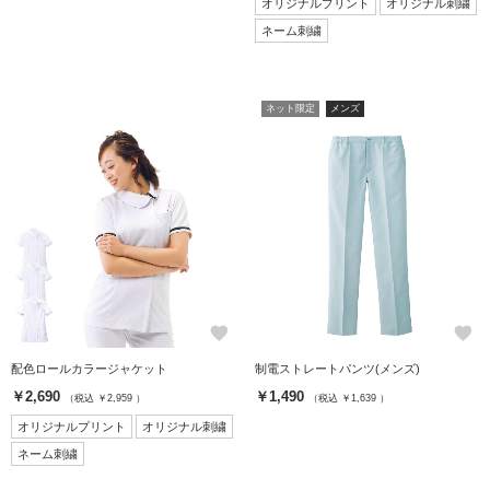
オリジナルプリント
オリジナル刺繍
ネーム刺繍
ネット限定
メンズ
favorite
favorite
配色ロールカラージャケット
制電ストレートパンツ(メンズ)
￥2,690
￥1,490
（税込 ￥2,959 ）
（税込 ￥1,639 ）
オリジナルプリント
オリジナル刺繍
ネーム刺繍