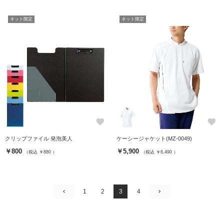
ネット限定
ネット限定
favorite
favorite
クリップファイル 発泡美人
ケーシージャケット(MZ-0049)
￥800
￥5,900
（税込 ￥880 ）
（税込 ￥6,490 ）
1
2
3
4