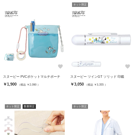
ネット限定
favorite
favorite
スヌーピー PVCポケットマルチポーチ
スヌーピー ツインGT ソリッド 印鑑
￥1,900
￥3,050
（税込 ￥2,090 ）
（税込 ￥3,355 ）
ネット限定
数量限定
ネット限定