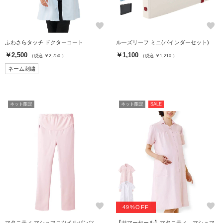
favorite
favorite
ふわさらタッチ ドクターコート
ルーズリーフ ミニ(バインダーセット)
￥2,500
￥1,100
（税込 ￥2,750 ）
（税込 ￥1,210 ）
ネーム刺繍
ネット限定
ネット限定
SALE
favorite
favorite
49%OFF
マタニティ マシュマロツイルパンツ
【サマーセール】マタニティ マシュマ