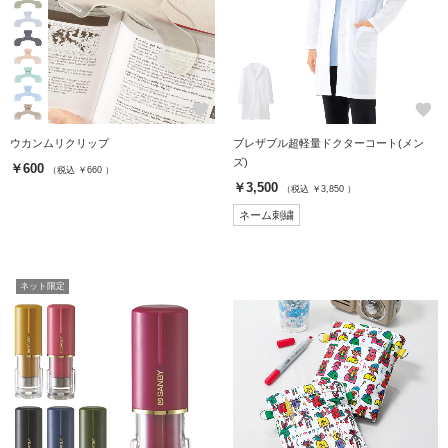
favorite
favorite
ウカンムリクリップ
ブレザブル超軽量ドクターコート(メン
ズ)
￥600
（税込 ￥660 ）
￥3,500
（税込 ￥3,850 ）
ネーム刺繍
ネット限定