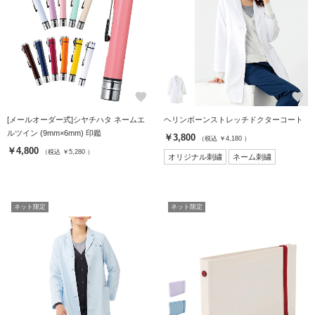
favorite
favorite
[メールオーダー式]シヤチハタ ネームエ
ヘリンボーンストレッチドクターコート
ルツイン (9mm×6mm) 印鑑
￥3,800
（税込 ￥4,180 ）
￥4,800
（税込 ￥5,280 ）
オリジナル刺繍
ネーム刺繍
ネット限定
ネット限定