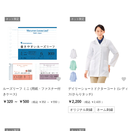
ネット限定
ネット限定
favorite
favorite
ルーズリーフ ミニ (用紙・ファスナー付
デイリーショートドクターコート (レディ
きケース)
ス/さらりタッチ)
￥320 ～ ￥500
￥2,200
（税込 ￥352 ～ ￥550 ）
（税込 ￥2,420 ）
オリジナル刺繍
ネーム刺繍
ネット限定
ネット限定