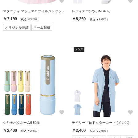
favorite
favorite
マタニティ マシュマロツイルジャケット
レディスパンツ(SMS402)
￥3,190
￥8,250
（税込 ￥3,509 ）
（税込 ￥9,075 ）
オリジナル刺繍
ネーム刺繍
メンズ
favorite
favorite
シヤチハタネーム9 印鑑
デイリー半袖ドクターコート (メンズ)
￥2,400
￥2,400
（税込 ￥2,640 ）
（税込 ￥2,640 ）