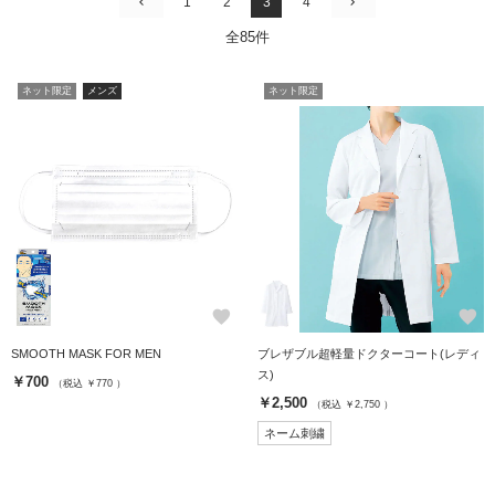
1
2
3
4
全85件
ネット限定
メンズ
ネット限定
favorite
favorite
SMOOTH MASK FOR MEN
ブレザブル超軽量ドクターコート(レディ
ス)
￥700
（税込 ￥770 ）
￥2,500
（税込 ￥2,750 ）
ネーム刺繍