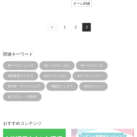
ネーム刺繍
1
2
3
関連キーワード
#ナースシューズ
#ナースサンダル
#ナースグッズ
#医療用スクラブ
#カーディガン
#ナースインナー
#白衣・ナースウェア
#着圧ソックス
#ポロシャツ
#エプロン・予防衣
おすすめコンテンツ