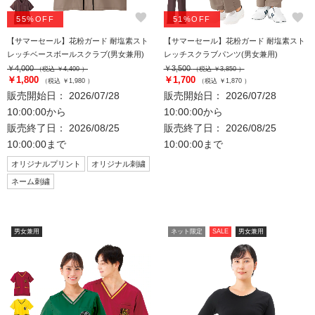
favorite
favorite
55%OFF
51%OFF
【サマーセール】花粉ガード 耐塩素スト
【サマーセール】花粉ガード 耐塩素スト
レッチベースボールスクラブ(男女兼用)
レッチスクラブパンツ(男女兼用)
￥4,000
￥3,500
（税込 ￥4,400 ）
（税込 ￥3,850 ）
￥1,800
￥1,700
（税込 ￥1,980 ）
（税込 ￥1,870 ）
販売開始日： 2026/07/28
販売開始日： 2026/07/28
10:00:00から
10:00:00から
販売終了日： 2026/08/25
販売終了日： 2026/08/25
10:00:00まで
10:00:00まで
オリジナルプリント
オリジナル刺繍
ネーム刺繍
男女兼用
ネット限定
SALE
男女兼用