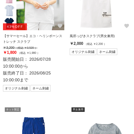
favorite
favorite
43%OFF
【サマーセール】エコ・ヘリンボーンス
風邪っぴきスクラブ(男女兼用)
トレッチ スクラブ
￥2,000
（税込 ￥2,200 ）
￥3,200
（税込 ￥3,520 ）
オリジナル刺繍
ネーム刺繍
￥1,800
（税込 ￥1,980 ）
販売開始日： 2026/07/28
10:00:00から
販売終了日： 2026/08/25
10:00:00まで
オリジナル刺繍
ネーム刺繍
ネット限定
男女兼用