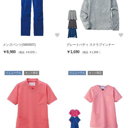
favorite
favorite
メンズパンツ(SMS507)
グレートバディ スクラブインナー
￥8,980
￥1,690
（税込 ￥9,878 ）
（税込 ￥1,859 ）
リニューアル
ネット限定
リニューアル
ネット限定