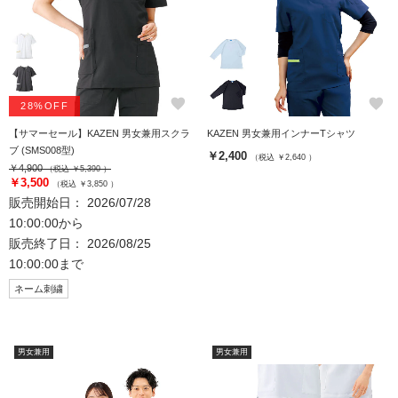
favorite
favorite
28%OFF
【サマーセール】KAZEN 男女兼用スクラ
KAZEN 男女兼用インナーTシャツ
ブ (SMS008型)
￥2,400
（税込 ￥2,640 ）
￥4,900
（税込 ￥5,390 ）
￥3,500
（税込 ￥3,850 ）
販売開始日： 2026/07/28
10:00:00から
販売終了日： 2026/08/25
10:00:00まで
ネーム刺繍
男女兼用
男女兼用