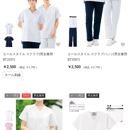
favorite
favorite
エールスタイル スクラブ(男女兼用
エールスタイル スクラブパンツ(男女兼用
BT2207)
BT2007)
￥2,500
￥2,500
（税込 ￥2,750 ）
（税込 ￥2,750 ）
ネーム刺繍
ネット限定
SALE
男女兼用
ネット限定
男女兼用