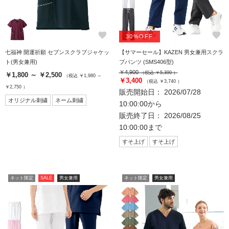
favorite
favorite
30%OFF
七福神 開運祈願 セブンスクラブジャケッ
【サマーセール】KAZEN 男女兼用スクラ
ト(男女兼用)
ブパンツ (SMS406型)
￥4,900
（税込 ￥5,390 ）
￥1,800 ～ ￥2,500
（税込 ￥1,980 ～
￥3,400
（税込 ￥3,740 ）
￥2,750 ）
販売開始日： 2026/07/28
オリジナル刺繍
ネーム刺繍
10:00:00から
販売終了日： 2026/08/25
10:00:00まで
すそ上げ
すそ上げ
ネット限定
SALE
男女兼用
ネット限定
男女兼用