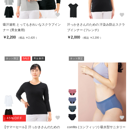
favorite
favorite
吸汗速乾 とってもきれいなスクラブイン
汗っかきさんのための 汗染み防止スクラ
ナー (男女兼用)
ブインナー (フレンチ)
￥2,200
￥2,000
（税込 ￥2,420 ）
（税込 ￥2,200 ）
ネット限定
SALE
男女兼用
ネット限定
favorite
favorite
45%OFF
【サマーセール】汗っかきさんのための
comfits (コンフィッツ) 吸水型サニタリー