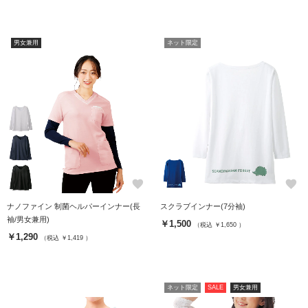
男女兼用
ネット限定
favorite
favorite
ナノファイン 制菌ヘルパーインナー(長
スクラブインナー(7分袖)
袖/男女兼用)
￥1,500
（税込 ￥1,650 ）
￥1,290
（税込 ￥1,419 ）
ネット限定
SALE
男女兼用