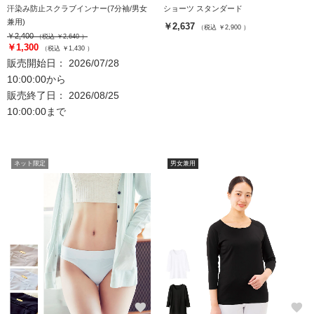
汗染み防止スクラブインナー(7分袖/男女
ショーツ スタンダード
兼用)
￥2,637
（税込 ￥2,900 ）
￥2,400
（税込 ￥2,640 ）
￥1,300
（税込 ￥1,430 ）
販売開始日： 2026/07/28
10:00:00から
販売終了日： 2026/08/25
10:00:00まで
ネット限定
男女兼用
favorite
favorite