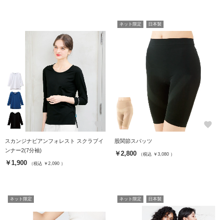
ネット限定
日本製
favorite
favorite
スカンジナビアンフォレスト スクラブイ
股関節スパッツ
ンナー2(7分袖)
￥2,800
（税込 ￥3,080 ）
￥1,900
（税込 ￥2,090 ）
ネット限定
ネット限定
日本製