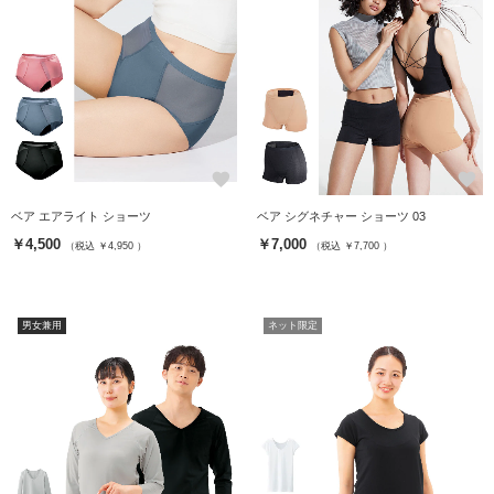
favorite
favorite
ベア エアライト ショーツ
ベア シグネチャー ショーツ 03
￥4,500
￥7,000
（税込 ￥4,950 ）
（税込 ￥7,700 ）
男女兼用
ネット限定