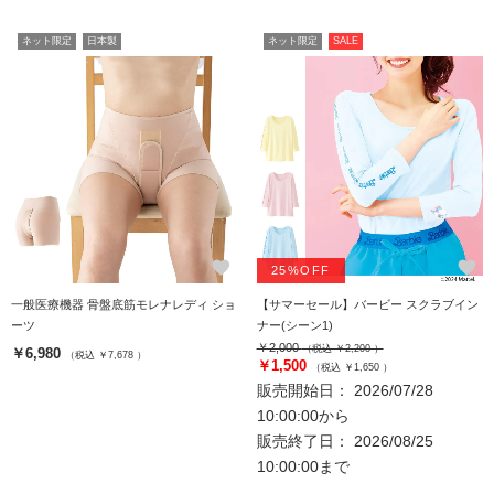
ネット限定
日本製
ネット限定
SALE
favorite
favorite
25%OFF
一般医療機器 骨盤底筋モレナレディ ショ
【サマーセール】バービー スクラブイン
ーツ
ナー(シーン1)
￥2,000
（税込 ￥2,200 ）
￥6,980
（税込 ￥7,678 ）
￥1,500
（税込 ￥1,650 ）
販売開始日： 2026/07/28
10:00:00から
販売終了日： 2026/08/25
10:00:00まで