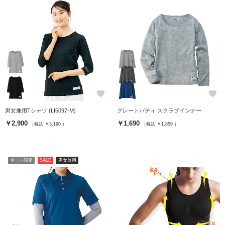
favorite
favorite
男女兼用Tシャツ (LI5097-M)
グレートバディ スクラブインナー
￥2,900
￥1,690
（税込 ￥3,190 ）
（税込 ￥1,859 ）
ネット限定
SALE
男女兼用