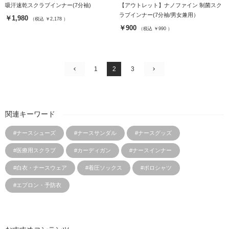
吸汗速乾スクラブインナー(7分袖)
【アウトレット】ナノファイン 制菌スク
ラブインナー(7分袖/男女兼用）
￥1,980
（税込 ￥2,178 ）
￥900
（税込 ￥990 ）
1
2
3
関連キーワード
#ナースシューズ
#ナースサンダル
#ナースグッズ
#医療用スクラブ
#カーディガン
#ナースインナー
#白衣・ナースウェア
#着圧ソックス
#ポロシャツ
#エプロン・予防衣