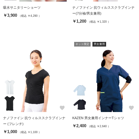
吸水サニタリーショーツ
ナノファイン 抗ウィルススクラブインナ
ー(7分袖/男女兼用)
￥3,900
（税込 ￥4,290 ）
￥1,200
（税込 ￥1,320 ）
ネット限定
男女兼用
favorite
favorite
ナノファイン 抗ウィルススクラブインナ
KAZEN 男女兼用インナーTシャツ
ー (フレンチ)
￥2,400
（税込 ￥2,640 ）
￥1,000
（税込 ￥1,100 ）