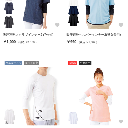
favorite
favorite
吸汗速乾スクラブインナー2 (7分袖)
吸汗速乾ヘルパーインナー2(男女兼用)
￥1,000
￥990
（税込 ￥1,100 ）
（税込 ￥1,089 ）
リニューアル
ネット限定
SALE
男女兼用
favorite
favorite